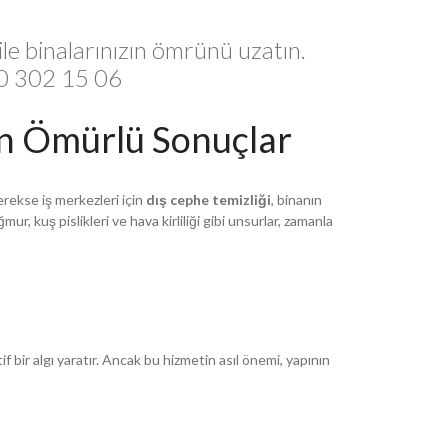
ile binalarınızın ömrünü uzatın.
850 302 15 06
un Ömürlü Sonuçlar
erekse iş merkezleri için
dış cephe temizliği
, binanın
r, kuş pislikleri ve hava kirliliği gibi unsurlar, zamanla
if bir algı yaratır. Ancak bu hizmetin asıl önemi, yapının