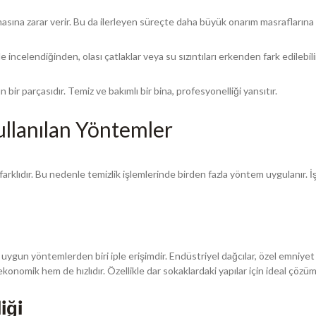
asına zarar verir. Bu da ilerleyen süreçte daha büyük onarım masraflarına
e incelendiğinden, olası çatlaklar veya su sızıntıları erkenden fark edilebili
 bir parçasıdır. Temiz ve bakımlı bir bina, profesyonelliği yansıtır.
llanılan Yöntemler
arklıdır. Bu nedenle temizlik işlemlerinde birden fazla yöntem uygulanır. İ
en uygun yöntemlerden biri iple erişimdir. Endüstriyel dağcılar, özel emniye
konomik hem de hızlıdır. Özellikle dar sokaklardaki yapılar için ideal çözü
iği