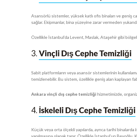
Asansörlü sistemler, yüksek katlı ofis binaları ve geniş cam
sağlar. Ekipmanlar, bina yüzeyine zarar vermeden yukarıda
Özellikle İstanbul’da Levent, Maslak, Ataşehir gibi bölge
3.
Vinçli Dış Cephe Temizliği
Sabit platformların veya asansör sistemlerinin kullanıla
temizlenebilir. Bu sistem, özellikle geniş alan kaplayan fab
Ankara vinçli dış cephe temizliği
hizmetimizde, organiz
4.
İskeleli Dış Cephe Temizliği
Küçük veya orta ölçekli yapılarda, ayrıca tarihi binalarda
yapılmasına olanak tanır. Özellikle İstanbul’un Beyoğlu, 