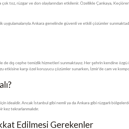
 çok toz, rüzgar ve don olaylarından etkilenir. Özellikle Çankaya, Keçiöre
izlik uygulamalarıyla Ankara genelinde güvenli ve etkili çözümler sunmaktad
rde de dış cephe temizlik hizmetleri sunmaktayız. Her şehrin kendine özgü i
 tuzu etkisine karşı özel koruyucu çözümler sunarken, İzmir’de cam ve kompo
lı?
için idealdir. Ancak İstanbul gibi nemli ya da Ankara gibi rüzgarlı bölgelerde
bir kez tekrarlanmalıdır.
kkat Edilmesi Gerekenler