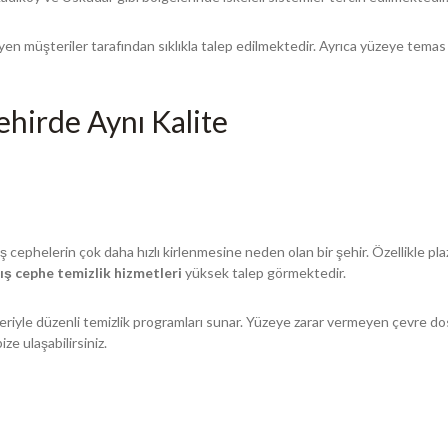
eyen müşteriler tarafından sıklıkla talep edilmektedir. Ayrıca yüzeye tema
ehirde Aynı Kalite
dış cephelerin çok daha hızlı kirlenmesine neden olan bir şehir. Özellikle pl
ış cephe temizlik hizmetleri
yüksek talep görmektedir.
iyle düzenli temizlik programları sunar. Yüzeye zarar vermeyen çevre dostu k
ze ulaşabilirsiniz.