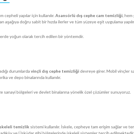
 cepheli yapılar için kullanılır.
Asansörlü dış cephe cam temizliği
, hem 
n aşağıya doğru sabit bir hızda ilerler ve tüm yüzeye eşit uygulama yapılm
lerde yoğun olarak tercih edilen bir yöntemdir.
madığı durumlarda
vinçli dış cephe temizliği
devreye girer. Mobil vinçler s
rika ve depo binalarında kullanılır.
e sanayi bölgeleri ve devlet binalarına yönelik özel çözümler sunuyoruz.
iskeleli temizlik
sistemi kullanılır. İskele, cepheye tam erişim sağlar ve tem
Kadıköy ve Üsküdar gibi bölgelerinde iskeleli sistemler tercih edilmektedir