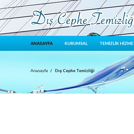
KURUMSAL
TEMİZLİK HİZME
ANASAYFA
Anasayfa
Dış Cephe Temizliği