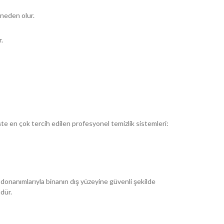
 neden olur.
r.
şte en çok tercih edilen profesyonel temizlik sistemleri:
t donanımlarıyla binanın dış yüzeyine güvenli şekilde
mdür.